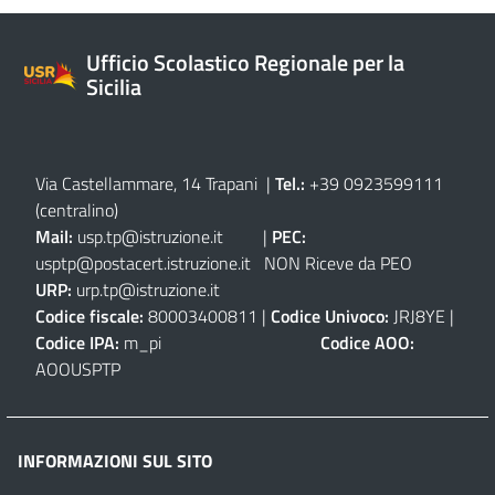
Ufficio Scolastico Regionale per la
Sicilia
Via Castellammare, 14 Trapani
|
Tel.:
+39 0923599111
(centralino)
Mail:
usp.tp@istruzione.it
|
PEC:
usptp@postacert.istruzione.it
NON Riceve da PEO
URP:
urp.tp@istruzione.it
Codice fiscale:
80003400811 |
Codice Univoco:
JRJ8YE |
Codice IPA:
m_pi
Codice AOO:
AOOUSPTP
INFORMAZIONI SUL SITO