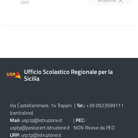
Anteprima
2025
Ufficio Scolastico Regionale per la
Sicilia
Via Castellammare, 14 Trapani
|
Tel.:
+39 0923599111
(centralino)
Mail:
usp.tp@istruzione.it
|
PEC:
usptp@postacert.istruzione.it
NON Riceve da PEO
URP:
urp.tp@istruzione.it