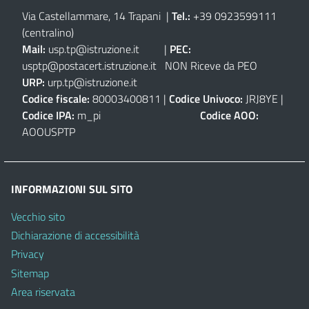
Via Castellammare, 14 Trapani
|
Tel.:
+39 0923599111
(centralino)
Mail:
usp.tp@istruzione.it
|
PEC:
usptp@postacert.istruzione.it
NON Riceve da PEO
URP:
urp.tp@istruzione.it
Codice fiscale:
80003400811 |
Codice Univoco:
JRJ8YE |
Codice IPA:
m_pi
Codice AOO:
AOOUSPTP
INFORMAZIONI SUL SITO
Vecchio sito
Dichiarazione di accessibilità
Privacy
Sitemap
Area riservata