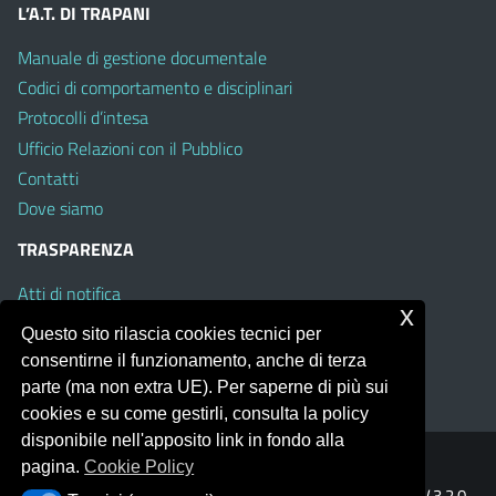
L’A.T. DI TRAPANI
Manuale di gestione documentale
Codici di comportamento e disciplinari
Protocolli d’intesa
Ufficio Relazioni con il Pubblico
Contatti
Dove siamo
TRASPARENZA
Atti di notifica
x
Albo on line
Questo sito rilascia cookies tecnici per
Amministrazione Trasparente
consentirne il funzionamento, anche di terza
Obiettivi di Accessibilità
parte (ma non extra UE). Per saperne di più sui
cookies e su come gestirli, consulta la policy
disponibile nell'apposito link in fondo alla
pagina.
Cookie Policy
Portale realizzato con la piattaforma
Argo Web 4.0
Template Italia configurato sul tema accessibile
EduTheme
V.3.2.0