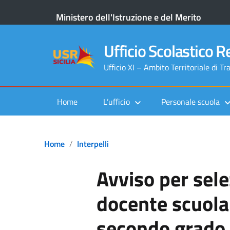
Ministero dell'Istruzione e del Merito
Ufficio Scolastico Re
Ufficio XI – Ambito Territoriale di Tr
Home
L’ufficio
Personale scuola
Home
Interpelli
Avviso per sel
docente scuola
secondo grado