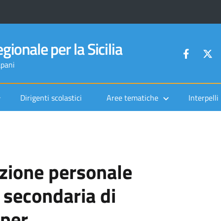
gionale per la Sicilia
apani
Dirigenti scolastici
Aree tematiche
Interpelli
ezione personale
 secondaria di
 per