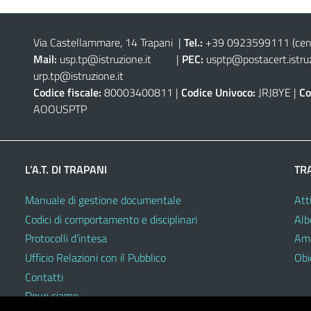
Via Castellammare, 14 Trapani
|
Tel.:
+39 0923599111
(cen
Mail:
usp.tp@istruzione.it
|
PEC:
usptp@postacert.istruz
urp.tp@istruzione.it
Codice fiscale:
80003400811 |
Codice Univoco:
JRJ8YE |
Co
AOOUSPTP
L’A.T. DI TRAPANI
TR
Manuale di gestione documentale
Atti
Codici di comportamento e disciplinari
Alb
Protocolli d’intesa
Amm
Ufficio Relazioni con il Pubblico
Obie
Contatti
Dove siamo