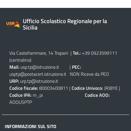
Ufficio Scolastico Regionale per la
Sicilia
Via Castellammare, 14 Trapani
|
Tel.:
+39 0923599111
(centralino)
Mail:
usp.tp@istruzione.it
|
PEC:
usptp@postacert.istruzione.it
NON Riceve da PEO
URP:
urp.tp@istruzione.it
Codice fiscale:
80003400811 |
Codice Univoco:
JRJ8YE |
Codice IPA:
m_pi
Codice AOO:
AOOUSPTP
INFORMAZIONI SUL SITO