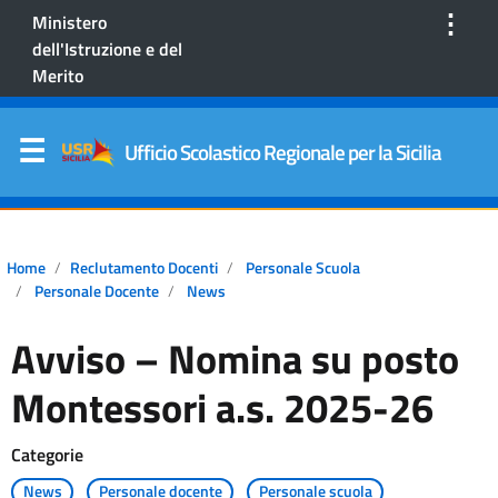
⋮
Ministero
dell'Istruzione e del
Merito
Ufficio Scolastico Regionale per la Sicilia
Home
Reclutamento Docenti
Personale Scuola
Personale Docente
News
Avviso – Nomina su posto
Montessori a.s. 2025-26
Categorie
News
Personale docente
Personale scuola