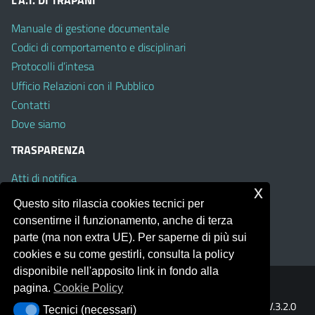
Manuale di gestione documentale
Codici di comportamento e disciplinari
Protocolli d’intesa
Ufficio Relazioni con il Pubblico
Contatti
Dove siamo
TRASPARENZA
Atti di notifica
x
Albo on line
Questo sito rilascia cookies tecnici per
Amministrazione Trasparente
consentirne il funzionamento, anche di terza
Obiettivi di Accessibilità
parte (ma non extra UE). Per saperne di più sui
cookies e su come gestirli, consulta la policy
disponibile nell'apposito link in fondo alla
pagina.
Cookie Policy
Portale realizzato con la piattaforma
Argo Web 4.0
Template Italia configurato sul tema accessibile
EduTheme
V.3.2.0
Tecnici (necessari)
Tecnici (necessari)