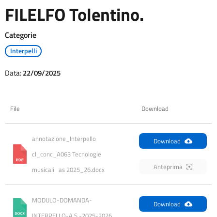
FILELFO Tolentino.
Categorie
Interpelli
Data:
22/09/2025
File
Download
annotazione_Interpello 
Download
cl_conc_A063 Tecnologie 
Anteprima
musicali   as 2025_26.docx
MODULO-DOMANDA-
Download
INTERPELLO-A.S.-2025-2026