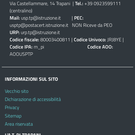
Via Castellammare, 14 Trapani
|
Tel.:
+39 0923599111
(centralino)
Mail:
usp.tp@istruzione.it
|
PEC:
usptp@postacert.istruzione.it
NON Riceve da PEO
URP:
urp.tp@istruzione.it
Codice fiscale:
80003400811 |
Codice Univoco:
JRJ8YE |
Codice IPA:
m_pi
Codice AOO:
AOOUSPTP
INFORMAZIONI SUL SITO
Vecchio sito
Dichiarazione di accessibilità
Privacy
Sitemap
Area riservata
L’A.T. DI TRAPANI