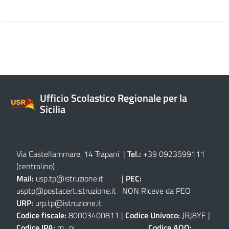
Ufficio Scolastico Regionale per la
Sicilia
Via Castellammare, 14 Trapani
|
Tel.:
+39 0923599111
(centralino)
Mail:
usp.tp@istruzione.it
|
PEC:
usptp@postacert.istruzione.it
NON Riceve da PEO
URP:
urp.tp@istruzione.it
Codice fiscale:
80003400811 |
Codice Univoco:
JRJ8YE |
Codice IPA:
m_pi
Codice AOO: