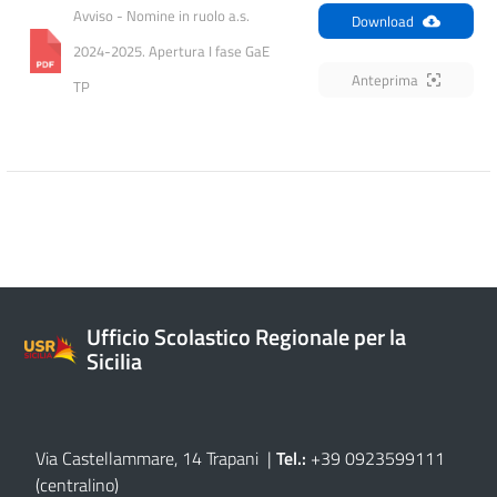
Avviso - Nomine in ruolo a.s. 
Download
2024-2025. Apertura I fase GaE 
Anteprima
TP
Ufficio Scolastico Regionale per la
Sicilia
Via Castellammare, 14 Trapani
|
Tel.:
+39 0923599111
(centralino)