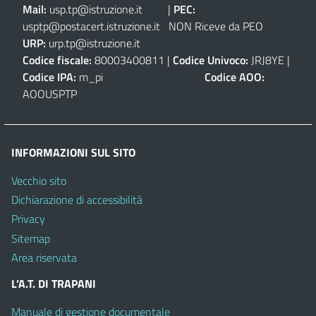
Mail:
usp.tp@istruzione.it
|
PEC:
usptp@postacert.istruzione.it
NON Riceve da PEO
URP:
urp.tp@istruzione.it
Codice fiscale:
80003400811 |
Codice Univoco:
JRJ8YE |
Codice IPA:
m_pi
Codice AOO:
AOOUSPTP
INFORMAZIONI SUL SITO
Vecchio sito
Dichiarazione di accessibilità
Privacy
Sitemap
Area riservata
L’A.T. DI TRAPANI
Manuale di gestione documentale