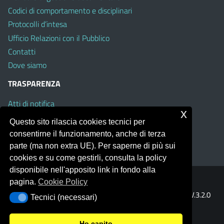
Codici di comportamento e disciplinari
Protocolli d’intesa
Ufficio Relazioni con il Pubblico
Contatti
Dove siamo
TRASPARENZA
Atti di notifica
x
Albo on line
Questo sito rilascia cookies tecnici per
Amministrazione Trasparente
consentirne il funzionamento, anche di terza
Obiettivi di Accessibilità
parte (ma non extra UE). Per saperne di più sui
cookies e su come gestirli, consulta la policy
disponibile nell'apposito link in fondo alla
pagina.
Cookie Policy
Portale realizzato con la piattaforma
Argo Web 4.0
Template Italia configurato sul tema accessibile
EduTheme
V.3.2.0
Tecnici (necessari)
Tecnici (necessari)
(Mizar)
Ho capito