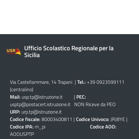
Ufficio Scolastico Regionale per la
Sicilia
Via Castellammare, 14 Trapani
|
Tel.:
+39 0923599111
(centralino)
Mail:
usp.tp@istruzione.it
|
PEC:
usptp@postacert.istruzione.it
NON Riceve da PEO
URP:
urp.tp@istruzione.it
Codice fiscale:
80003400811 |
Codice Univoco:
JRJ8YE |
Codice IPA:
m_pi
Codice AOO:
AOOUSPTP