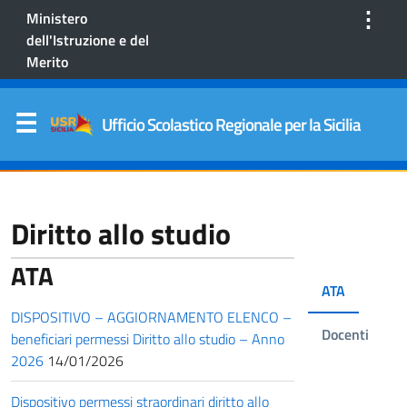
⋮
Ministero
dell'Istruzione e del
Merito
Ufficio Scolastico Regionale per la Sicilia
Diritto allo studio
ATA
ATA
DISPOSITIVO – AGGIORNAMENTO ELENCO –
Docenti
beneficiari permessi Diritto allo studio – Anno
2026
14/01/2026
Dispositivo permessi straordinari diritto allo