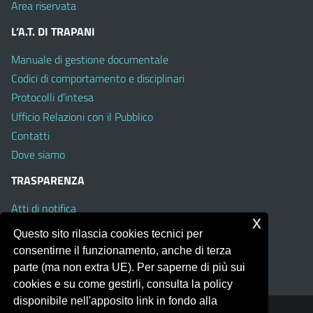
Area riservata
L’A.T. DI TRAPANI
Manuale di gestione documentale
Codici di comportamento e disciplinari
Protocolli d’intesa
Ufficio Relazioni con il Pubblico
Contatti
Dove siamo
TRASPARENZA
Atti di notifica
x
Albo on line
Questo sito rilascia cookies tecnici per
Amministrazione Trasparente
consentirne il funzionamento, anche di terza
Obiettivi di Accessibilità
parte (ma non extra UE). Per saperne di più sui
cookies e su come gestirli, consulta la policy
disponibile nell'apposito link in fondo alla