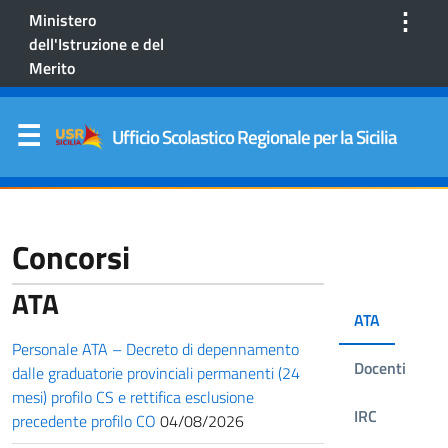
⋮
Ministero
dell'Istruzione e del
Merito
Ufficio Scolastico Regionale per la Sicilia
Concorsi
ATA
ATA
Personale ATA – Decreto di depennamento
Docenti
dalle graduatorie provinciali permanenti (24
mesi) profilo CS e rettifica esclusione
IRC
precedente profilo CO
04/08/2026