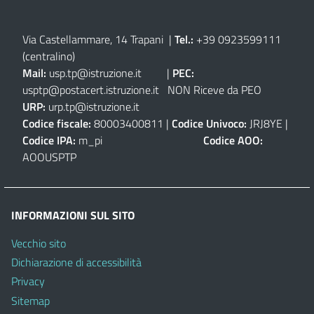
Via Castellammare, 14 Trapani
|
Tel.:
+39 0923599111
(centralino)
Mail:
usp.tp@istruzione.it
|
PEC:
usptp@postacert.istruzione.it
NON Riceve da PEO
URP:
urp.tp@istruzione.it
Codice fiscale:
80003400811 |
Codice Univoco:
JRJ8YE |
Codice IPA:
m_pi
Codice AOO:
AOOUSPTP
INFORMAZIONI SUL SITO
Vecchio sito
Dichiarazione di accessibilità
Privacy
Sitemap