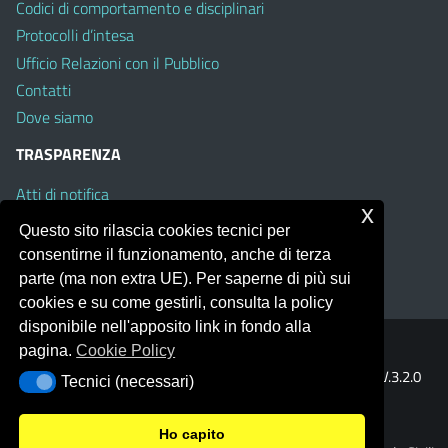
Codici di comportamento e disciplinari
Protocolli d’intesa
Ufficio Relazioni con il Pubblico
Contatti
Dove siamo
TRASPARENZA
Atti di notifica
x
Albo on line
Questo sito rilascia cookies tecnici per
Amministrazione Trasparente
consentirne il funzionamento, anche di terza
Obiettivi di Accessibilità
parte (ma non extra UE). Per saperne di più sui
cookies e su come gestirli, consulta la policy
disponibile nell'apposito link in fondo alla
pagina.
Cookie Policy
Portale realizzato con la piattaforma
Argo Web 4.0
Template Italia configurato sul tema accessibile
EduTheme
V.3.2.0
Tecnici (necessari)
Tecnici (necessari)
(Mizar)
Ho capito