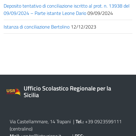
Deposito tentativo di conciliazione iscritto al prot. n. 13938 del
09/09/2024 – Parte istante Leone Dario
09/09/2024
Istanza di conciliazione Bertolino
12/12/2023
Ufficio Scolastico Regionale per la
Sicilia
Via Castellammare, 14 Trapani
|
Tel.:
+39 0923599111
(centralino)
Mail:
usp.tp@istruzione.it
|
PEC: