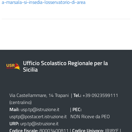
a-marsala-si-insedia-losservatorio-di-area
Ufficio Scolastico Regionale per la
Sicilia
Via Castellammare, 14 Trapani
|
Tel.:
+39 0923599111
(centralino)
Mail:
usp.tp@istruzione.it
|
PEC:
usptp@postacert.istruzione.it
NON Riceve da PEO
URP:
urp.tp@istruzione.it
Codice fiscale:
80003400811 |
Codice Univoco:
JRJ8YE |