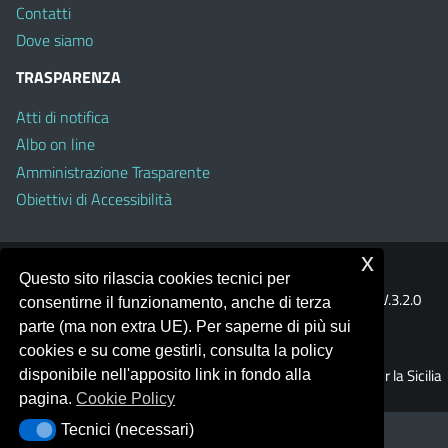
Contatti
Dove siamo
TRASPARENZA
Atti di notifica
Albo on line
Amministrazione Trasparente
Obiettivi di Accessibilità
x
Portale realizzato con la piattaforma
Argo Web 4.0
Questo sito rilascia cookies tecnici per
Template Italia configurato sul tema accessibile
EduTheme
V.3.2.0
consentirne il funzionamento, anche di terza
(Mizar)
parte (ma non extra UE). Per saperne di più sui
cookies e su come gestirli, consulta la policy
© 2026 Ufficio Scolastico Regionale per la Sicilia
disponibile nell'apposito link in fondo alla
pagina.
Cookie Policy
Tecnici (necessari)
Tecnici (necessari)